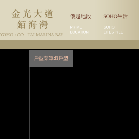
優越地段
SOHO生活
PRIME
SOHO
LOCATION
LIFESTYLE